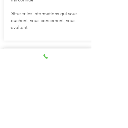
Diffuser les informations qui vous
touchent, vous concernent, vous
révoltent.
FAIRE UN DON
Faire un don à la plateforme WING,
c’est soutenir notre action en faveur
des (ex-) enfants soldats.
Un compte qui centralise les dons
pour plus de facilité :
celui de WAPA International BE